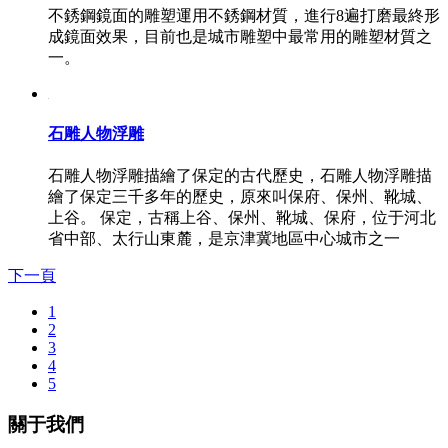
不銹鋼鏡面的雕塑運用不銹鋼材質，進行8遍打磨最終形
成鏡面效果，目前也是城市雕塑中最常用的雕塑材質之
一。
石雕人物浮雕
石雕人物浮雕描繪了保定的古代歷史，石雕人物浮雕描
繪了保定三千多年的歷史，原來叫保府、保州、靴城、
上谷。 保定，古稱上谷、保州、靴城、保府，位于河北
省中部、太行山東麓，是京津冀地區中心城市之一
下一頁
1
2
3
4
5
關于我們