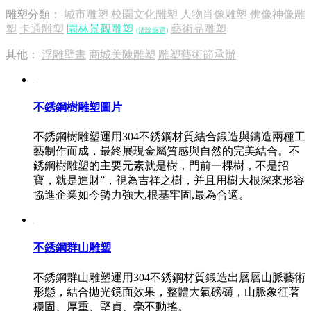
雕塑分類：
城市雕塑
校園文化雕塑
人物肖像雕塑
佛像神像雕
塑
卡通雕塑
園林景觀雕塑
藝術品雕塑
(清除篩選)
其他：
浮雕壁畫
商城美陳雕塑
雕塑藝術節承辦
不銹鋼樹雕塑圖片
不銹鋼樹雕塑運用304不銹鋼材質結合鍛造與鑄造兩種工
藝制作而成，最終展現金屬質感與自然的完美結合。不
銹鋼樹雕塑的主要元素就是樹，門前一棵樹，不是招
寶，就是進財”，視為吉祥之樹，并且用樹大根深來形容
協進企業如今勢力強大,根基牢固,最為合適。
不銹鋼群山雕塑
不銹鋼群山雕塑運用304不銹鋼材質鍛造出層層山脈藝術
形態，結合拋光鏡面效果，整體大氣磅礴，山脈象征著
穩固、厚重、堅貞、毫不動搖。