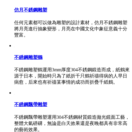
仿月不銹鋼雕塑
任何元素都可以做為雕塑的設計素材，仿月不銹鋼雕塑
將月亮進行抽象變形，月亮在中國文化中象征意義十分
豐富。
不銹鋼雕塑鶴
不銹鋼雕塑鶴運用3mm厚度304不銹鋼鍛造而成，紙鶴來
源于日本，開始時只為了紙折千只鶴祈禱得病的人早日
病愈，后來也有祈禱某事情的成功而折疊千紙鶴。
不銹鋼飄帶雕塑
不銹鋼飄帶雕塑運用304不銹鋼材質鍛造拋光鏡面工藝，
整體大氣磅礴，無論是白天效果還是夜晚都具有非常高
的藝術效果。