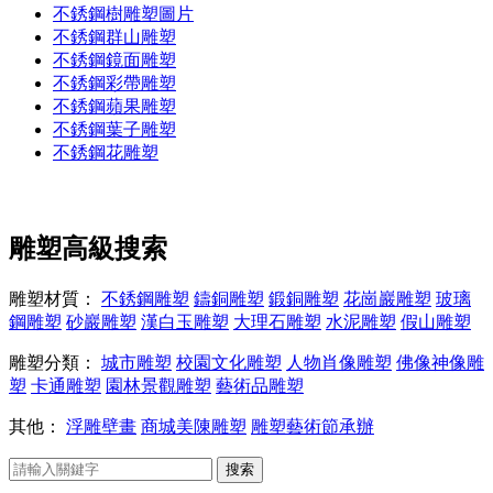
不銹鋼樹雕塑圖片
不銹鋼群山雕塑
不銹鋼鏡面雕塑
不銹鋼彩帶雕塑
不銹鋼蘋果雕塑
不銹鋼葉子雕塑
不銹鋼花雕塑
雕塑高級搜索
雕塑材質：
不銹鋼雕塑
鑄銅雕塑
鍛銅雕塑
花崗巖雕塑
玻璃
鋼雕塑
砂巖雕塑
漢白玉雕塑
大理石雕塑
水泥雕塑
假山雕塑
雕塑分類：
城市雕塑
校園文化雕塑
人物肖像雕塑
佛像神像雕
塑
卡通雕塑
園林景觀雕塑
藝術品雕塑
其他：
浮雕壁畫
商城美陳雕塑
雕塑藝術節承辦
搜索