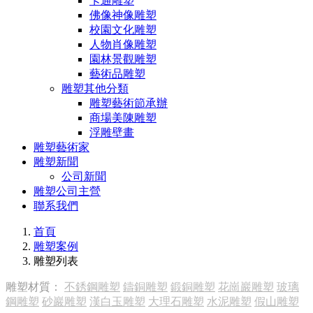
卡通雕塑
佛像神像雕塑
校園文化雕塑
人物肖像雕塑
園林景觀雕塑
藝術品雕塑
雕塑其他分類
雕塑藝術節承辦
商場美陳雕塑
浮雕壁畫
雕塑藝術家
雕塑新聞
公司新聞
雕塑公司主營
聯系我們
首頁
雕塑案例
雕塑列表
雕塑材質：
不銹鋼雕塑
鑄銅雕塑
鍛銅雕塑
花崗巖雕塑
玻璃
鋼雕塑
砂巖雕塑
漢白玉雕塑
大理石雕塑
水泥雕塑
假山雕塑