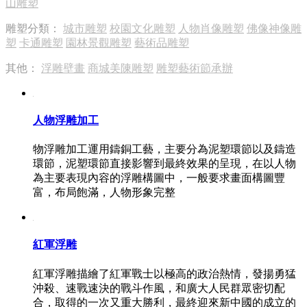
山雕塑
雕塑分類：
城市雕塑
校園文化雕塑
人物肖像雕塑
佛像神像雕
塑
卡通雕塑
園林景觀雕塑
藝術品雕塑
其他：
浮雕壁畫
商城美陳雕塑
雕塑藝術節承辦
人物浮雕加工
物浮雕加工運用鑄銅工藝，主要分為泥塑環節以及鑄造
環節，泥塑環節直接影響到最終效果的呈現，在以人物
為主要表現內容的浮雕構圖中，一般要求畫面構圖豐
富，布局飽滿，人物形象完整
紅軍浮雕
紅軍浮雕描繪了紅軍戰士以極高的政治熱情，發揚勇猛
沖殺、速戰速決的戰斗作風，和廣大人民群眾密切配
合，取得的一次又重大勝利，最終迎來新中國的成立的