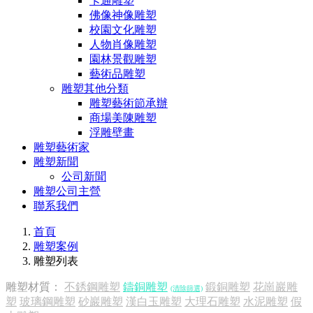
卡通雕塑
佛像神像雕塑
校園文化雕塑
人物肖像雕塑
園林景觀雕塑
藝術品雕塑
雕塑其他分類
雕塑藝術節承辦
商場美陳雕塑
浮雕壁畫
雕塑藝術家
雕塑新聞
公司新聞
雕塑公司主營
聯系我們
首頁
雕塑案例
雕塑列表
雕塑材質：
不銹鋼雕塑
鑄銅雕塑
鍛銅雕塑
花崗巖雕
(清除篩選)
塑
玻璃鋼雕塑
砂巖雕塑
漢白玉雕塑
大理石雕塑
水泥雕塑
假