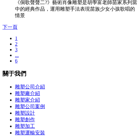
《侗歌聲聲二?》藝術肖像雕塑是胡學富老師苗家系列當
中的經典作品，運用雕塑手法表現苗族少女小孩歌唱的
情景
下一頁
1
2
3
...
6
關于我們
雕塑公司介紹
雕塑廠介紹
雕塑家介紹
雕塑公司案例
雕塑設計
雕塑創作
雕塑加工
雕塑運輸安裝