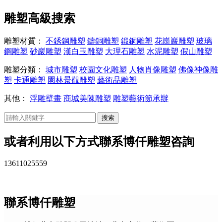
雕塑高級搜索
雕塑材質：
不銹鋼雕塑
鑄銅雕塑
鍛銅雕塑
花崗巖雕塑
玻璃
鋼雕塑
砂巖雕塑
漢白玉雕塑
大理石雕塑
水泥雕塑
假山雕塑
雕塑分類：
城市雕塑
校園文化雕塑
人物肖像雕塑
佛像神像雕
塑
卡通雕塑
園林景觀雕塑
藝術品雕塑
其他：
浮雕壁畫
商城美陳雕塑
雕塑藝術節承辦
搜索
或者利用以下方式聯系博仟雕塑咨詢
13611025559
聯系博仟雕塑